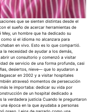
aciones que se sienten distintas desde el
con el sueño de acercar herramientas de
René Mey, un hombre que ha dedicado su
 como si el idioma no alcanzara para
uchaban en vivo. Esto es lo que compartió.
a la necesidad de ayudar a los demás,
abrir un consultorio y comenzó a visitar
sidad de servicio de una forma profunda, casi
ñas, desiertos, nieve— que lo ayudaron a
dagascar en 2002 y a visitar hospitales
 También atravesó momentos de persecución
e más le importaba: dedicar su vida por
construcción de un hospital dedicado a
s la verdadera justicia Cuando le preguntaron
n una época en la que ayudaba a personas
inó preso. Lejos de narrarlo como una