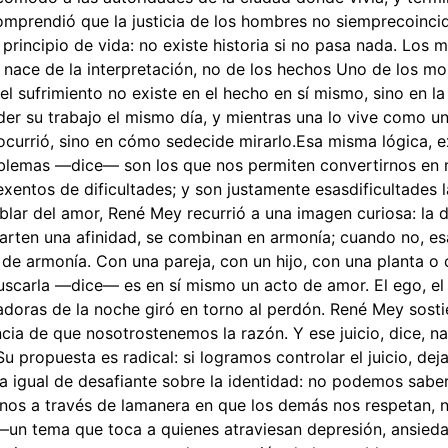
omprendió que la justicia de los hombres no siemprecoincide
principio de vida: no existe historia si no pasa nada. Los 
to nace de la interpretación, no de los hechos Uno de los m
l sufrimiento no existe en el hecho en sí mismo, sino en l
er su trabajo el mismo día, y mientras una lo vive como un
ocurrió, sino en cómo sedecide mirarlo.Esa misma lógica, ex
oblemas —dice— son los que nos permiten convertirnos en 
exentos de dificultades; y son justamente esasdificultades 
ar del amor, René Mey recurrió a una imagen curiosa: la 
en una afinidad, se combinan en armonía; cuando no, esa 
de armonía. Con una pareja, con un hijo, con una planta o c
scarla —dice— es en sí mismo un acto de amor. El ego, el j
adoras de la noche giró en torno al perdón. René Mey sost
ncia de que nosotrostenemos la razón. Y ese juicio, dice, 
propuesta es radical: si logramos controlar el juicio, dej
a igual de desafiante sobre la identidad: no podemos sab
os a través de lamanera en que los demás nos respetan, n
 —un tema que toca a quienes atraviesan depresión, ansie