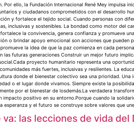
. Por ello, la Fundación Internacional René Mey impulsa in
voluntarios y ciudadanos comprometidos con el desarrollo h
ión y fortalece el tejido social. Cuando personas con dife
vas, inclusivas y sostenibles. La bondad como motor del c
 fortalece la convivencia, genera confianza y promueve una
ión o brindar apoyo emocional son acciones que pueden pa
 promueve la idea de que la paz comienza en cada persona 
n las futuras generaciones Construir un mejor futuro implic
 social.Cada proyecto humanitario representa una oportuni
comunidades más fuertes, inclusivas y resilientes. La educ
ltura donde el bienestar colectivo sea una prioridad. Una
edad o el lugar donde vivamos. Siempre existe la posibilid
iamente por el bienestar de losdemás.La verdadera trans
 impacto positivo en su entorno.Porque cuando la solidari
a esperanza y el futuro se construye sobre valores que un
va: las lecciones de vida del 