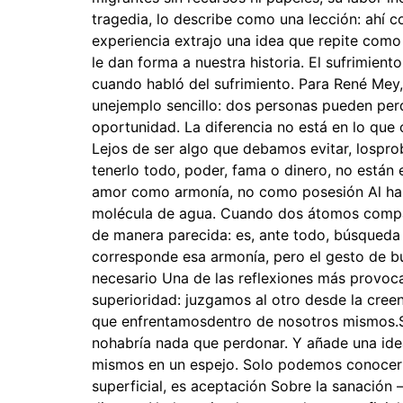
tragedia, lo describe como una lección: ahí c
experiencia extrajo una idea que repite como 
le dan forma a nuestra historia. El sufrimien
cuando habló del sufrimiento. Para René Mey,e
unejemplo sencillo: dos personas pueden perd
oportunidad. La diferencia no está en lo que 
Lejos de ser algo que debamos evitar, lospr
tenerlo todo, poder, fama o dinero, no están 
amor como armonía, no como posesión Al habl
molécula de agua. Cuando dos átomos compart
de manera parecida: es, ante todo, búsqueda 
corresponde esa armonía, pero el gesto de bu
necesario Una de las reflexiones más provoc
superioridad: juzgamos al otro desde la cree
que enfrentamosdentro de nosotros mismos.Su 
nohabría nada que perdonar. Y añade una ide
mismos en un espejo. Solo podemos conocern
superficial, es aceptación Sobre la sanación