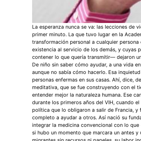
La esperanza nunca se va: las lecciones de v
primer minuto. La que tuvo lugar en la Acade
transformación personal a cualquier persona q
existencia al servicio de los demás, y cuyas
contener lo que quería transmitir— dejaron u
De niño sin saber cómo ayudar, a una vida e
aunque no sabía cómo hacerlo. Esa inquietud 
personas enfermas en sus casas. Ahí, dice, de
meditativa, que se fue construyendo con el 
entender mejor la naturaleza humana. Ese cami
durante los primeros años del VIH, cuando e
política que lo obligaron a salir de Francia,
completo a ayudar a otros. Así nació su funda
integrar la medicina convencional con lo que
si hubo un momento que marcara un antes y u
migrantes sin recursos ni papeles, su labor i