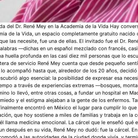
ida del Dr. René Mey en la Academia de la Vida Hay convers
mia de la Vida, un espacio completamente gratuito nacido 
ue las necesite, fue una de ellas. El invitado fue el Dr. 
 palabras —dichas en un español mezclado con francés, casi
na huella profunda en las casi diez mil personas que lo esc
ntera de servicio René Mey cuenta que desde pequeño sentí
lo acompañó hasta que, alrededor de los 20 años, decidió 
scubrió algo esencial: la posibilidad de expresar esa nece
tiempo a través de experiencias extremas —bosques, monta
no lo llevó, entre otras cosas, a fundar un hospital en Ma
l miedo y el estigma alejaban a la gente de los enfermos.
 y finalmente encontró en México el lugar para cumplir lo qu
ción, que hoy sostiene a miles de familias y trabaja en la 
 él llama medicina emocional. La cárcel que le enseñó qué e
n después en su vida, René Mey no dudó: fue la cárcel. E
ncomodó a las autoridades de la ciudad donde vivía, y term