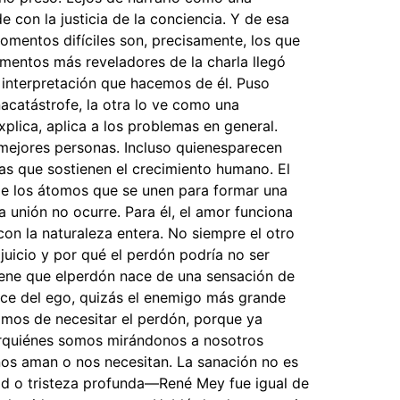
 con la justicia de la conciencia. Y de esa
momentos difíciles son, precisamente, los que
omentos más reveladores de la charla llegó
a interpretación que hacemos de él. Puso
acatástrofe, la otra lo ve como una
plica, aplica a los problemas en general.
mejores personas. Incluso quienesparecen
las que sostienen el crecimiento humano. El
de los átomos que se unen para formar una
unión no ocurre. Para él, el amor funciona
on la naturaleza entera. No siempre el otro
uicio y por qué el perdón podría no ser
iene que elperdón nace de una sensación de
nace del ego, quizás el enemigo más grande
amos de necesitar el perdón, porque ya
erquiénes somos mirándonos a nosotros
os aman o nos necesitan. La sanación no es
dad o tristeza profunda—René Mey fue igual de