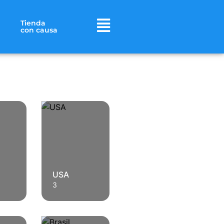
Tienda
con causa
USA
3