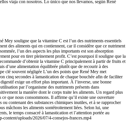
ellos viaja con nosotros. Lo único que nos llevamos, según René
né Mey souligne que la vitamine C est l’un des nutriments essentiels
ment des aliments qui en contiennent, car il considère que ce nutriment
sommée, l’un des aspects les plus importants est son absorption
ement pour en tirer pleinement profit. C’est pourquoi il souligne que la
ecommande d’obtenir la vitamine C principalement à partir de fruits et
iais d’une alimentation équilibrée plutôt que de recourir à des
 étape clé souvent négligée L’un des points que René Mey met
ron cinq secondes à lamastication de chaque bouchée afin de faciliter
digestif exige un effort plus important. À l’inverse, une bonne
utilisation par l’organisme des nutriments présents dans
tivement la manière dont le corps traite les aliments. Un regard plus
ons ce que nous consommons. Il affirme qu’il existe une ouverture
s ou contenant des substances chimiques inutiles, et à se rapprocher
s mâchons les aliments sontétroitement liées. Selon lui, une
s, le temps consacré à lamastication et l’attention portée au
g/wp-content/uploads/2026/07/4-consejos-frances.mp4