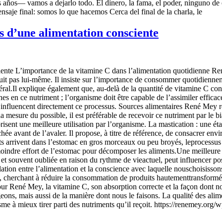
años— vamos a dejarlo todo. El dinero, la fama, el poder, ninguno de 
aje final: somos lo que hacemos Cerca del final de la charla, le
rs d’une alimentation consciente
iente L’importance de la vitamine C dans l’alimentation quotidienne Re
oduit pas lui-même. Il insiste sur l’importance de consommer quotidienne
ral.Il explique également que, au-delà de la quantité de vitamine C con
hes en ce nutriment ; l’organisme doit être capable de l’assimiler efficac
s influencent directement ce processus. Sources alimentaires René Mey r
la mesure du possible, il est préférable de recevoir ce nutriment par le b
orisent une meilleure utilisation par l’organisme. La mastication : une
e avant de l’avaler. Il propose, à titre de référence, de consacrer envi
ents arrivent dans l’estomac en gros morceaux ou peu broyés, leprocessus 
moindre effort de l’estomac pour décomposer les aliments.Une meilleure 
t souvent oubliée en raison du rythme de vieactuel, peut influencer posi
elation entre l’alimentation et la conscience avec laquelle nouschoisiss
es, cherchant à réduire la consommation de produits hautementtransformé
 René Mey, la vitamine C, son absorption correcte et la façon dont nou
s, mais aussi de la manière dont nous le faisons. La qualité des aliment
me à mieux tirer parti des nutriments qu’il reçoit. https://renemey.or