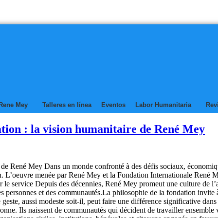
Rene Mey
Talleres en línea
Eventos
Labor Humanitaria
Rev
ion : la vision humanitaire de René Mey
 de René Mey Dans un monde confronté à des défis sociaux, économiques
main. L’oeuvre menée par René Mey et la Fondation Internationale René 
r le service Depuis des décennies, René Mey promeut une culture de l’aid
 des personnes et des communautés.La philosophie de la fondation invite
este, aussi modeste soit-il, peut faire une différence significative dans
rsonne. Ils naissent de communautés qui décident de travailler ensemble