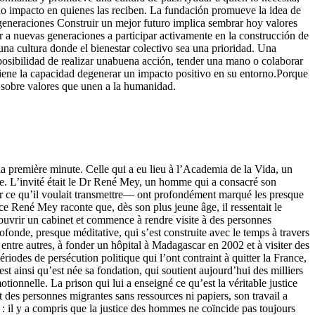
o impacto en quienes las reciben. La fundación promueve la idea de
 generaciones Construir un mejor futuro implica sembrar hoy valores
r a nuevas generaciones a participar activamente en la construcción de
una cultura donde el bienestar colectivo sea una prioridad. Una
posibilidad de realizar unabuena acción, tender una mano o colaborar
iene la capacidad degenerar un impacto positivo en su entorno.Porque
e sobre valores que unen a la humanidad.
la première minute. Celle qui a eu lieu à l’Academia de la Vida, un
tie. L’invité était le Dr René Mey, un homme qui a consacré son
enir ce qu’il voulait transmettre— ont profondément marqué les presque
ice René Mey raconte que, dès son plus jeune âge, il ressentait le
’ouvrir un cabinet et commence à rendre visite à des personnes
rofonde, presque méditative, qui s’est construite avec le temps à travers
tre autres, à fonder un hôpital à Madagascar en 2002 et à visiter des
iodes de persécution politique qui l’ont contraint à quitter la France,
est ainsi qu’est née sa fondation, qui soutient aujourd’hui des milliers
tionnelle. La prison qui lui a enseigné ce qu’est la véritable justice
 des personnes migrantes sans ressources ni papiers, son travail a
on : il y a compris que la justice des hommes ne coïncide pas toujours