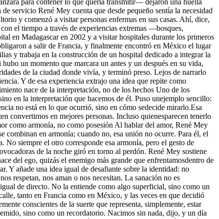
anzara para contener lo que quería transmitir— dejaron una huella
ra de servicio René Mey cuenta que desde pequeño sentía la necesidad
torio y comenzó a visitar personas enfermas en sus casas. Ahí, dice,
do con el tiempo a través de experiencias extremas —bosques,
ital en Madagascar en 2002 y a visitar hospitales durante los primeros
ligaron a salir de Francia, y finalmente encontró en México el lugar
ias y trabaja en la construcción de un hospital dedicado a integrar la
 si hubo un momento que marcara un antes y un después en su vida,
idades de la ciudad donde vivía, y terminó preso. Lejos de narrarlo
iencia. Y de esa experiencia extrajo una idea que repite como
rimiento nace de la interpretación, no de los hechos Uno de los
ino en la interpretación que hacemos de él. Puso unejemplo sencillo:
encia no está en lo que ocurrió, sino en cómo sedecide mirarlo.Esa
ten convertirnos en mejores personas. Incluso quienesparecen tenerlo
El amor como armonía, no como posesión Al hablar del amor, René Mey
e combinan en armonía; cuando no, esa unión no ocurre. Para él, el
a. No siempre el otro corresponde esa armonía, pero el gesto de
rovocadoras de la noche giró en torno al perdón. René Mey sostiene
, nace del ego, quizás el enemigo más grande que enfrentamosdentro de
r. Y añade una idea igual de desafiante sobre la identidad: no
os respetan, nos aman o nos necesitan. La sanación no es
gual de directo. No la entiende como algo superficial, sino como un
calle, tanto en Francia como en México, y las veces en que decidió
mente conscientes de la suerte que representa, simplemente, estar
mido, sino como un recordatorio. Nacimos sin nada, dijo, y un día