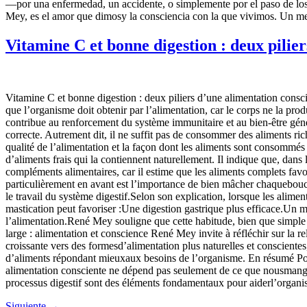
—por una enfermedad, un accidente, o simplemente por el paso de los 
Mey, es el amor que dimosy la consciencia con la que vivimos. Un mens
Vitamine C et bonne digestion : deux pilie
Vitamine C et bonne digestion : deux piliers d’une alimentation consc
que l’organisme doit obtenir par l’alimentation, car le corps ne la pr
contribue au renforcement du système immunitaire et au bien-être géné
correcte. Autrement dit, il ne suffit pas de consommer des aliments ric
qualité de l’alimentation et la façon dont les aliments sont consommé
d’aliments frais qui la contiennent naturellement. Il indique que, dans 
compléments alimentaires, car il estime que les aliments complets fav
particulièrement en avant est l’importance de bien mâcher chaquebouché
le travail du système digestif.Selon son explication, lorsque les alim
mastication peut favoriser :Une digestion gastrique plus efficace.Un 
l’alimentation.René Mey souligne que cette habitude, bien que simple e
large : alimentation et conscience René Mey invite à réfléchir sur la r
croissante vers des formesd’alimentation plus naturelles et conscient
d’aliments répondant mieuxaux besoins de l’organisme. En résumé Pour
alimentation consciente ne dépend pas seulement de ce que nousmangeon
processus digestif sont des éléments fondamentaux pour aiderl’organis
Siguiente
→