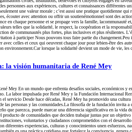
ganisations civiles, institutions, bénévoles et citoyens engagés en fav
des personnes aux expériences, cultures et connaissances différentes uniss
ement une valeur morale ; c’est aussi une pratique quotidienne qui ren
es, écouter avec attention ou offrir un soutienémotionnel sont des acti
ce en chaque personne et se propage vers la famille, lacommunauté et, 
eurs telles que la solidarité, le respect, la coopération et la responsab
ction de communautés plus fortes, plus inclusives et plus résilientes. L’
nvitation à participer Nous pouvons tous faire partie du changement.Peu im
orer avec celles et ceux qui oeuvrent chaque jour pour lebien-être des 
n environnement.Car lorsque la solidarité devient un mode de vie, les c
: la visión humanitaria de René Mey
René Mey En un mundo que enfrenta desafíos sociales, económicos y emo
no. La labor impulsada por René Mey y la Fundación Internacional René
en el servicio Desde hace décadas, René Mey ha promovido una cultura d
 de las personas y las comunidades.La filosofía de la fundación invita a
ño que parezca, puede marcar una diferencia significativa en la vida d
n el producto de comunidades que deciden trabajar juntas por un objeti
 instituciones, voluntarios y ciudadanos comprometidos con el desarroll
con diferentes experiencias, culturas y conocimientos unen esfuerzos, na
mbién es una práctica cotidiana que fortalece la convivencia, genera c