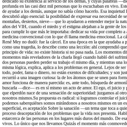
dedicado su existencia al servicio de los demás, y cuyas palabras —d
profunda en las casi diez mil personas que lo escuchaban en vivo. Es
de ayudar a los demás, aunque no sabía cómo hacerlo. Esa inquietud lo
descubrió algo esencial: la posibilidad de expresar esa necesidad de 
montañas, desiertos, nieve— que lo ayudaron a entender mejor la natur
años del VIH, cuando el miedo y el estigma alejaban a la gente de los
para cumplir lo que más le importaba: dedicar su vida por completo a a
medicina convencional con lo que él llama medicina emocional. La cá
René Mey no dudó: fue la cárcel. En una época en la que ayudaba a per
como una tragedia, lo describe como una lección: ahí comprendió que l
principio de vida: no existe historia si no pasa nada. Los momentos dif
momentos más reveladores de la charla llegó cuando habló del sufrimi
dos personas pueden perder su trabajo el mismo día, y mientras una lo
misma lógica, explica, aplica a los problemas en general. Lejos de s
todo, poder, fama o dinero, no están exentos de dificultades; y son 
recurrió a una imagen curiosa: la de los átomos que se unen para fo
amor funciona de manera parecida: es, ante todo, búsqueda de armonía.
buscarla —dice— es en sí mismo un acto de amor. El ego, el juicio y 
que elperdón nace de una sensación de superioridad: juzgamos al otro
nosotros mismos.Su propuesta es radical: si logramos controlar el juic
podemos saberquiénes somos mirándonos a nosotros mismos en un espe
superficial, es aceptación Sobre la sanación —un tema que toca a qui
proceso deaceptación de los problemas que la vida nos presenta. Habló
estarcerca de las personas en los lugares más duros del mundo. De esa
vivos. Lo único que nos llevamos Quizás el momento más conmovedor d