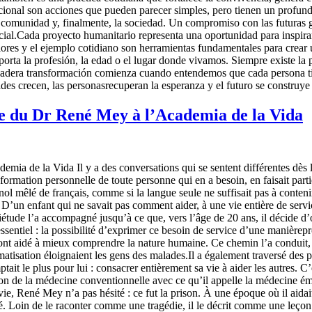
ional son acciones que pueden parecer simples, pero tienen un profund
la comunidad y, finalmente, la sociedad. Un compromiso con las futuras
social.Cada proyecto humanitario representa una oportunidad para inspira
lores y el ejemplo cotidiano son herramientas fundamentales para crear 
rta la profesión, la edad o el lugar donde vivamos. Siempre existe la 
rdadera transformación comienza cuando entendemos que cada persona t
des crecen, las personasrecuperan la esperanza y el futuro se construy
 vie du Dr René Mey à l’Academia de la Vida
emia de la Vida Il y a des conversations qui se sentent différentes dès 
sformation personnelle de toute personne qui en a besoin, en faisait par
agnol mêlé de français, comme si la langue seule ne suffisait pas à cont
é. D’un enfant qui ne savait pas comment aider, à une vie entière de serv
iétude l’a accompagné jusqu’à ce que, vers l’âge de 20 ans, il décide d
essentiel : la possibilité d’exprimer ce besoin de service d’une manièrep
nt aidé à mieux comprendre la nature humaine. Ce chemin l’a conduit, en
tisation éloignaient les gens des malades.Il a également traversé des pér
ait le plus pour lui : consacrer entièrement sa vie à aider les autres. C’
ation de la médecine conventionnelle avec ce qu’il appelle la médecine émo
e, René Mey n’a pas hésité : ce fut la prison. À une époque où il aidait
arcéré. Loin de le raconter comme une tragédie, il le décrit comme une leç