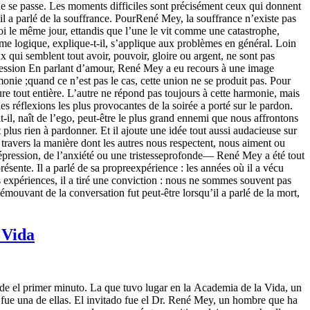
en ne se passe. Les moments difficiles sont précisément ceux qui donnent
u’il a parlé de la souffrance. PourRené Mey, la souffrance n’existe pas
oi le même jour, ettandis que l’une le vit comme une catastrophe,
ême logique, explique-t-il, s’applique aux problèmes en général. Loin
qui semblent tout avoir, pouvoir, gloire ou argent, ne sont pas
ssession En parlant d’amour, René Mey a eu recours à une image
nie ;quand ce n’est pas le cas, cette union ne se produit pas. Pour
re tout entière. L’autre ne répond pas toujours à cette harmonie, mais
s réflexions les plus provocantes de la soirée a porté sur le pardon.
il, naît de l’ego, peut-être le plus grand ennemi que nous affrontons
plus rien à pardonner. Et il ajoute une idée tout aussi audacieuse sur
avers la manière dont les autres nous respectent, nous aiment ou
dépression, de l’anxiété ou une tristesseprofonde— René Mey a été tout
sente. Il a parlé de sa propreexpérience : les années où il a vécu
s expériences, il a tiré une conviction : nous ne sommes souvent pas
ouvant de la conversation fut peut-être lorsqu’il a parlé de la mort,
 Vida
de el primer minuto. La que tuvo lugar en la Academia de la Vida, un
 fue una de ellas. El invitado fue el Dr. René Mey, un hombre que ha