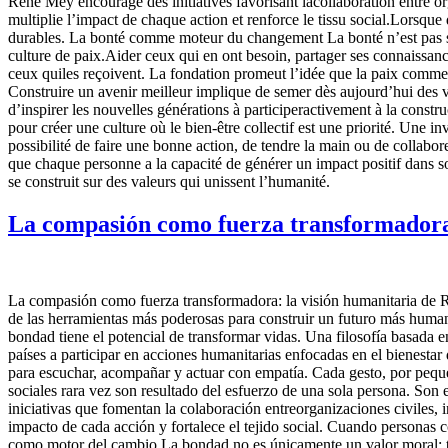
René Mey encourage des initiatives favorisant lacollaboration entre or
multiplie l’impact de chaque action et renforce le tissu social.Lorsque 
durables. La bonté comme moteur du changement La bonté n’est pas seul
culture de paix.Aider ceux qui en ont besoin, partager ses connaissanc
ceux quiles reçoivent. La fondation promeut l’idée que la paix commen
Construire un avenir meilleur implique de semer dès aujourd’hui des val
d’inspirer les nouvelles générations à participeractivement à la constru
pour créer une culture où le bien-être collectif est une priorité. Une i
possibilité de faire une bonne action, de tendre la main ou de collab
que chaque personne a la capacité de générer un impact positif dans so
se construit sur des valeurs qui unissent l’humanité.
La compasión como fuerza transformadora
La compasión como fuerza transformadora: la visión humanitaria de 
de las herramientas más poderosas para construir un futuro más huma
bondad tiene el potencial de transformar vidas. Una filosofía basada 
países a participar en acciones humanitarias enfocadas en el bienestar
para escuchar, acompañar y actuar con empatía. Cada gesto, por peque
sociales rara vez son resultado del esfuerzo de una sola persona. So
iniciativas que fomentan la colaboración entreorganizaciones civiles,
impacto de cada acción y fortalece el tejido social. Cuando personas 
como motor del cambio La bondad no es únicamente un valor moral; ta