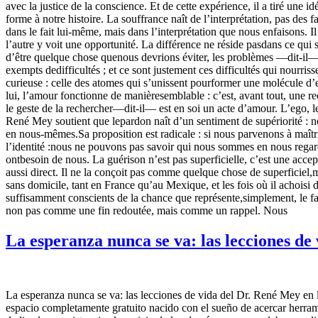
avec la justice de la conscience. Et de cette expérience, il a tiré une 
forme à notre histoire. La souffrance naît de l’interprétation, pas des 
dans le fait lui-même, mais dans l’interprétation que nous enfaisons.
l’autre y voit une opportunité. La différence ne réside pasdans ce qui
d’être quelque chose quenous devrions éviter, les problèmes —dit-il—
exempts dedifficultés ; et ce sont justement ces difficultés qui no
curieuse : celle des atomes qui s’unissent pourformer une molécule d’
lui, l’amour fonctionne de manièresemblable : c’est, avant tout, une r
le geste de la rechercher—dit-il— est en soi un acte d’amour. L’ego, le
René Mey soutient que lepardon naît d’un sentiment de supériorité : no
en nous-mêmes.Sa proposition est radicale : si nous parvenons à maîtris
l’identité :nous ne pouvons pas savoir qui nous sommes en nous regar
ontbesoin de nous. La guérison n’est pas superficielle, c’est une acc
aussi direct. Il ne la conçoit pas comme quelque chose de superficiel,
sans domicile, tant en France qu’au Mexique, et les fois où il achoisi
suffisamment conscients de la chance que représente,simplement, le fa
non pas comme une fin redoutée, mais comme un rappel. Nous
La esperanza nunca se va: las lecciones de
La esperanza nunca se va: las lecciones de vida del Dr. René Mey en 
espacio completamente gratuito nacido con el sueño de acercar herrami