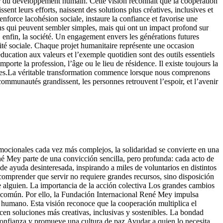
eur du développement humain. Cette vision reconnaît que la coopération
ent leurs efforts, naissent des solutions plus créatives, inclusives et
force lacohésion sociale, instaure la confiance et favorise une
ons qui peuvent sembler simples, mais qui ont un impact profond sur
enfin, la société. Un engagement envers les générations futures
ilité sociale. Chaque projet humanitaire représente une occasion
éducation aux valeurs et l’exemple quotidien sont des outils essentiels
porte la profession, l’âge ou le lieu de résidence. Il existe toujours la
autres.La véritable transformation commence lorsque nous comprenons
ommunautés grandissent, les personnes retrouvent l’espoir, et l’avenir
cionales cada vez más complejos, la solidaridad se convierte en una
 Mey parte de una convicción sencilla, pero profunda: cada acto de
e ayuda desinteresada, inspirando a miles de voluntarios en distintos
 comprender que servir no requiere grandes recursos, sino disposición
e alguien. La importancia de la acción colectiva Los grandes cambios
vo común. Por ello, la Fundación Internacional René Mey impulsa
o humano. Esta visión reconoce que la cooperación multiplica el
cen soluciones más creativas, inclusivas y sostenibles. La bondad
onfianza y promueve una cultura de paz.Ayudar a quien lo necesita,