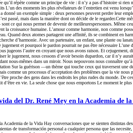
idée qu’il répète comme un principe de vie : il n’y a pas d’histoire si ri
faits L’un des moments les plus révélateurs de l’entretien est venu lorsq
 Il a donné un exemple simple : deux personnes peuvent perdre leur empl
 s’est passé, mais dans la manière dont on décide de le regarder.Cette m
 sont ce qui nous permet de devenir de meilleurespersonnes. Même ceux 
urrissent la croissance humaine. L’amour comme harmonie, non comme po
eau. Quand deux atomes partagent une affinité, ils se combinent en harmo
echerche d’harmonie. Avec un partenaire, un enfant, une plante ou lanatu
 jugement et pourquoi le pardon pourrait ne pas être nécessaire L’une de
us jugeons l’autre en croyant que nous avons raison. Et cejugement, dit-
er le jugement, nous cessons d’avoir besoin dupardon, car il n’y aurait 
dant nous-mêmes dans un miroir. Nous nepouvons nous connaître qu’à tr
eptation Sur la guérison —un thème qui touche ceux qui traversent une 
mais comme un processus d’acceptation des problèmes que la vie nous pré
 d’être proche des gens dans les endroits les plus rudes du monde. De ce
it d’être en vie. La seule chose que nous emportons Le moment le plus ém
 vida del Dr. René Mey en la Academia de la
la Academia de la Vida Hay conversaciones que se sienten distintas des
entas de transformación personal a cualquier persona que las necesite,