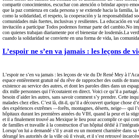
compartir conocimientos, escuchar con atención o brindar apoyo emoc
que la paz comienza en cada persona y se extiende hacia la familia, 
como la solidaridad, el respeto, la cooperación y la responsabilidad 
comunidades más fuertes, inclusivas y resilientes. La educación en va
invitación a participar Todos podemos formar parte del cambio.No impo
con quienes trabajan diariamente por el bienestar de losdemás.La ve
cuando la solidaridad se convierte en una forma de vida, las comunida
L’espoir ne s’en va jamais : les leçons de
L’espoir ne s’en va jamais : les leçons de vie du Dr René Mey à l’Acad
espace entièrement gratuit né du rêve de rapprocher des outils de tran
existence au service des autres, et dont les paroles dites dans un esp
dix mille personnes qui l’écoutaient en direct. Voici ce qu’il a partag
besoin d’aider les autres, sans savoir comment s’y prendre. Cette inqu
malades chez elles. C’est là, dit-il, qu’il a découvert quelque chose d’
des expériences extrêmes —forêts, montagnes, déserts, neige— qui l’o
hôpitaux durant les premières années du VIH, quand la peur et la stigma
et il a finalement trouvé au Mexique le lieu pour accomplir ce qui compt
de familles et travaille à la construction d’un hôpital dédié à l’intégr
Lorsqu’on lui a demandé s’il y avait eu un moment charnière dans sa vi
dérangé les autorités de la ville où il vivait, et il s’est retrouvé inc