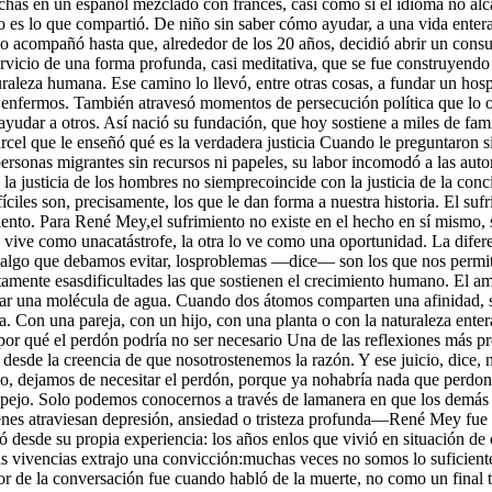
ichas en un español mezclado con francés, casi como si el idioma no alc
to es lo que compartió. De niño sin saber cómo ayudar, a una vida ente
 acompañó hasta que, alrededor de los 20 años, decidió abrir un consul
servicio de una forma profunda, casi meditativa, que se fue construyen
aleza humana. Ese camino lo llevó, entre otras cosas, a fundar un hosp
 enfermos. También atravesó momentos de persecución política que lo ob
yudar a otros. Así nació su fundación, que hoy sostiene a miles de famil
rcel que le enseñó qué es la verdadera justicia Cuando le preguntaron
sonas migrantes sin recursos ni papeles, su labor incomodó a las autor
a justicia de los hombres no siemprecoincide con la justicia de la conc
íciles son, precisamente, los que le dan forma a nuestra historia. El suf
ento. Para René Mey,el sufrimiento no existe en el hecho en sí mismo, s
 vive como unacatástrofe, la otra lo ve como una oportunidad. La difer
er algo que debamos evitar, losproblemas —dice— son los que nos permi
justamente esasdificultades las que sostienen el crecimiento humano. 
rmar una molécula de agua. Cuando dos átomos comparten una afinidad, s
 Con una pareja, con un hijo, con una planta o con la naturaleza enter
por qué el perdón podría no ser necesario Una de las reflexiones más p
 desde la creencia de que nosotrostenemos la razón. Y ese juicio, dice
io, dejamos de necesitar el perdón, porque ya nohabría nada que perdona
jo. Solo podemos conocernos a través de lamanera en que los demás n
enes atraviesan depresión, ansiedad o tristeza profunda—René Mey fue i
 desde su propia experiencia: los años enlos que vivió en situación de 
s vivencias extrajo una convicción:muchas veces no somos lo suficiente
e la conversación fue cuando habló de la muerte, no como un final te