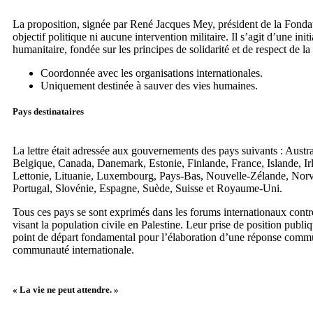
La proposition, signée par René Jacques Mey, président de la Fonda
objectif politique ni aucune intervention militaire. Il s’agit d’une init
humanitaire, fondée sur les principes de solidarité et de respect de la 
Coordonnée avec les organisations internationales.
Uniquement destinée à sauver des vies humaines.
Pays destinataires
La lettre était adressée aux gouvernements des pays suivants : Austra
Belgique, Canada, Danemark, Estonie, Finlande, France, Islande, Irla
Lettonie, Lituanie, Luxembourg, Pays-Bas, Nouvelle-Zélande, Nor
Portugal, Slovénie, Espagne, Suède, Suisse et Royaume-Uni.
Tous ces pays se sont exprimés dans les forums internationaux contre
visant la population civile en Palestine. Leur prise de position publi
point de départ fondamental pour l’élaboration d’une réponse comm
communauté internationale.
« La vie ne peut attendre. »