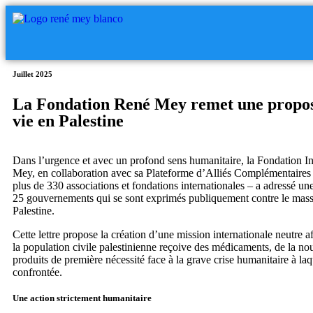
Juillet 2025
La Fondation René Mey remet une proposit
vie en Palestine
Dans l’urgence et avec un profond sens humanitaire, la Fondation I
Mey, en collaboration avec sa Plateforme d’Alliés Complémentaire
plus de 330 associations et fondations internationales – a adressé une l
25 gouvernements qui se sont exprimés publiquement contre le massa
Palestine.
Cette lettre propose la création d’une mission internationale neutre a
la population civile palestinienne reçoive des médicaments, de la nou
produits de première nécessité face à la grave crise humanitaire à laqu
confrontée.
Une action strictement humanitaire