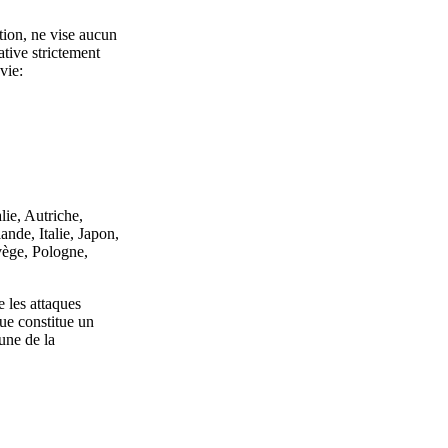
tion, ne vise aucun
iative strictement
vie:
lie, Autriche,
nde, Italie, Japon,
vège, Pologne,
 les attaques
que constitue un
une de la