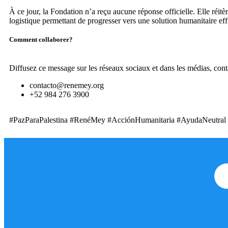
À ce jour, la Fondation n’a reçu aucune réponse officielle. Elle réitè
logistique permettant de progresser vers une solution humanitaire eff
Comment collaborer?
Diffusez ce message sur les réseaux sociaux et dans les médias, conta
contacto@renemey.org
+52 984 276 3900
#PazParaPalestina #RenéMey #AcciónHumanitaria #AyudaNeutral 