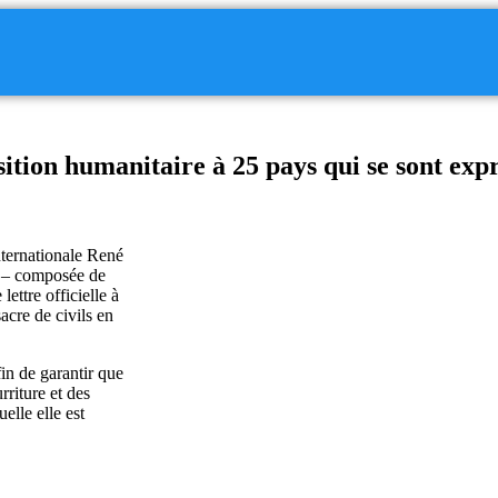
ion humanitaire à 25 pays qui se sont expr
nternationale René
s – composée de
ettre officielle à
cre de civils en
fin de garantir que
rriture et des
elle elle est