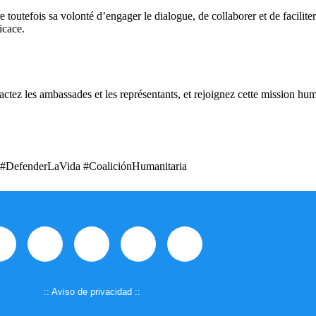
re toutefois sa volonté d’engager le dialogue, de collaborer et de facili
icace.
ctez les ambassades et les représentants, et rejoignez cette mission huma
#DefenderLaVida #CoaliciónHumanitaria
:: Aviso de privacidad ::