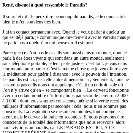
René, dis-moi à quoi ressemble le Paradis?
Il sourit et dit : Je peux dire beaucoup du paradis, je le connais très
bien je m’en souviens très bien.
J’ai un contact permanent avec. Quand je veux parler à quelqu’un
qui est déjà parti, je communique directement avec le Paradis mais je
ne parle pas à quelqu’un qui pense qu’il est mort.
Parce que ce n’est pas le cas, ils sont aussi dans un monde, donc je
parle à des êtres vivants qui sont dans un autre monde, seulement
sans téléphone portable, je leur parle juste et c’est tout, je vais dans
leur monde pour parler. C’est la même chose que je veux faire avec
la méditation pour guérir à distance : avec le pouvoir de l’intention.
Le paradis est ici, pas cette autre dimension ici ; Seulement, nous ne
le savons pas et ils nous ont appris que c’était un endroit isolé où
l’on n’y arrive qu’en « se comportant bien ». Le cerveau fonctionne
avec un certain nombre d’informations par seconde : environ 2 000
à 3 000 ; dont nous sommes conscients, même si la vérité reçoit des
milliards d’informations par seconde : cela, nous n’en sommes pas
conscients. La respiration se mesure en minutes, tout comme le
cœur, mais le cerveau la traite en secondes. Si nous pouvions être
conscients de la totalité des informations que nous recevons, alors
nous vivrions au paradis, car LE PARADIS EST ICI, À CE
MOMENT PRÉSENT. Seulement, c’est nous qui n’en sommes pas