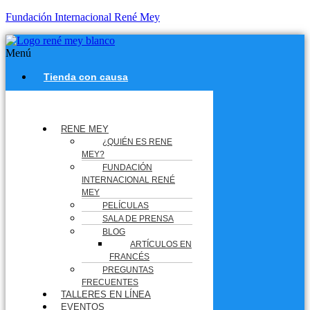
Fundación Internacional René Mey
Menú
Tienda con causa
RENE MEY
¿QUIÉN ES RENE
MEY?
FUNDACIÓN
INTERNACIONAL RENÉ
MEY
PELÍCULAS
SALA DE PRENSA
BLOG
ARTÍCULOS EN
FRANCÉS
PREGUNTAS
FRECUENTES
TALLERES EN LÍNEA
EVENTOS