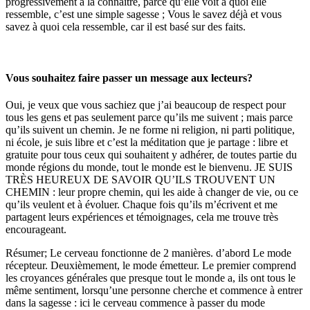
progressivement à la connaître, parce qu’elle voit à quoi elle
ressemble, c’est une simple sagesse ; Vous le savez déjà et vous
savez à quoi cela ressemble, car il est basé sur des faits.
Vous souhaitez faire passer un message aux lecteurs?
Oui, je veux que vous sachiez que j’ai beaucoup de respect pour
tous les gens et pas seulement parce qu’ils me suivent ; mais parce
qu’ils suivent un chemin. Je ne forme ni religion, ni parti politique,
ni école, je suis libre et c’est la méditation que je partage : libre et
gratuite pour tous ceux qui souhaitent y adhérer, de toutes partie du
monde régions du monde, tout le monde est le bienvenu. JE SUIS
TRÈS HEUREUX DE SAVOIR QU’ILS TROUVENT UN
CHEMIN : leur propre chemin, qui les aide à changer de vie, ou ce
qu’ils veulent et à évoluer. Chaque fois qu’ils m’écrivent et me
partagent leurs expériences et témoignages, cela me trouve très
encourageant.
Résumer; Le cerveau fonctionne de 2 manières. d’abord Le mode
récepteur. Deuxièmement, le mode émetteur. Le premier comprend
les croyances générales que presque tout le monde a, ils ont tous le
même sentiment, lorsqu’une personne cherche et commence à entrer
dans la sagesse : ici le cerveau commence à passer du mode