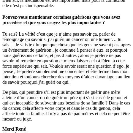
Bien sûr, la méditation est très importante, mais pour la connexion
elle n’est pas indispensable.
Pouvez-vous mentionner certaines guérisons que vous avez
procédées et que vous croyez les plus importantes ?
Tu sais? La vérité c’est que je n’aime pas savoir ça, parler de
témoignage ou savoir si j’ai guéri un cancer ou une tumeur… tu
sais… Je vais te dire quelque chose que les gens ne savent pas, après
un événement de guérison , je continue à penser à eux. et pourquoi
nous guérissons certains, et pas d’autres ; alors je préfère ne pas
savoir, ni remettre en question et mieux laisser cela à Dieu, à cette
force supérieure qui sait. Vouloir savoir serait une question d’ego, je
pense ; Je préfère simplement me concentrer et être ferme dans mon
intention et toujours chercher des moyens d’aider davantage ; au lieu
de savoir pourquoi j’ai guéri ou qui.
De plus, qui peut dire s’il est plus important de guérir une mère
atteinte d’un cancer ou de guérir un père qui s’est cassé le genou et
qui est incapable de subvenir aux besoins de sa famille ? Dans le cas
du cancer, cela affecte votre corps et dans le cas du genou, cela
affecte toute la famille. Il n’y a pas de paramètres et cela ne peut être
mesuré ou jugé.
Merci René