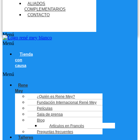
ALIADOS
COMPLEMENTARIOS
CONTACTO
Menú
Menú
Tienda
con
causa
Menú
Rene
Mey
¿Quién es Rene Mey?
Fundación Internacional René Mey
Películas
Sala de prensa
Blog
Artículos en Francés
Preguntas frecuentes
Talleres