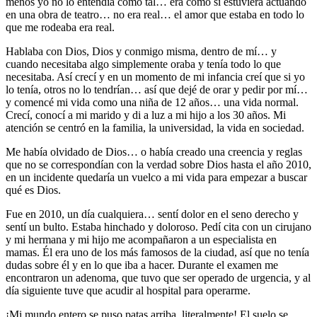
menos yo no lo entendía como tal… era como si estuviera actuando
en una obra de teatro… no era real… el amor que estaba en todo lo
que me rodeaba era real.
Hablaba con Dios, Dios y conmigo misma, dentro de mí… y
cuando necesitaba algo simplemente oraba y tenía todo lo que
necesitaba. Así crecí y en un momento de mi infancia creí que si yo
lo tenía, otros no lo tendrían… así que dejé de orar y pedir por mí…
y comencé mi vida como una niña de 12 años… una vida normal.
Crecí, conocí a mi marido y di a luz a mi hijo a los 30 años. Mi
atención se centró en la familia, la universidad, la vida en sociedad.
Me había olvidado de Dios… o había creado una creencia y reglas
que no se correspondían con la verdad sobre Dios hasta el año 2010,
en un incidente quedaría un vuelco a mi vida para empezar a buscar
qué es Dios.
Fue en 2010, un día cualquiera… sentí dolor en el seno derecho y
sentí un bulto. Estaba hinchado y doloroso. Pedí cita con un cirujano
y mi hermana y mi hijo me acompañaron a un especialista en
mamas. Él era uno de los más famosos de la ciudad, así que no tenía
dudas sobre él y en lo que iba a hacer. Durante el examen me
encontraron un adenoma, que tuvo que ser operado de urgencia, y al
día siguiente tuve que acudir al hospital para operarme.
¡Mi mundo entero se puso patas arriba, literalmente! El suelo se