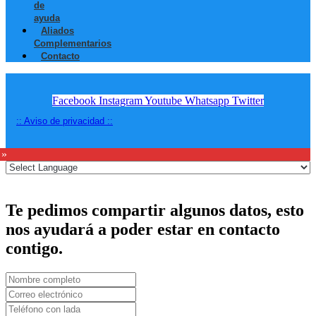
de
ayuda
Aliados
Complementarios
Contacto
Facebook
Instagram
Youtube
Whatsapp
Twitter
:: Aviso de privacidad ::
 »
Te pedimos compartir algunos datos, esto
nos ayudará a poder estar en contacto
contigo.