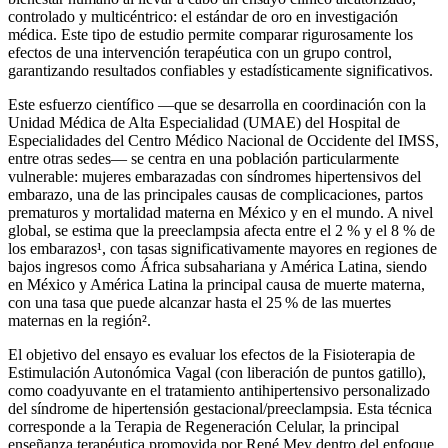
controlado y multicéntrico: el estándar de oro en investigación
médica. Este tipo de estudio permite comparar rigurosamente los
efectos de una intervención terapéutica con un grupo control,
garantizando resultados confiables y estadísticamente significativos.
Este esfuerzo científico —que se desarrolla en coordinación con la
Unidad Médica de Alta Especialidad (UMAE) del Hospital de
Especialidades del Centro Médico Nacional de Occidente del IMSS,
entre otras sedes— se centra en una población particularmente
vulnerable: mujeres embarazadas con síndromes hipertensivos del
embarazo, una de las principales causas de complicaciones, partos
prematuros y mortalidad materna en México y en el mundo. A nivel
global, se estima que la preeclampsia afecta entre el 2 % y el 8 % de
los embarazos¹, con tasas significativamente mayores en regiones de
bajos ingresos como África subsahariana y América Latina, siendo
en México y América Latina la principal causa de muerte materna,
con una tasa que puede alcanzar hasta el 25 % de las muertes
maternas en la región².
El objetivo del ensayo es evaluar los efectos de la Fisioterapia de
Estimulación Autonómica Vagal (con liberación de puntos gatillo),
como coadyuvante en el tratamiento antihipertensivo personalizado
del síndrome de hipertensión gestacional/preeclampsia. Esta técnica
corresponde a la Terapia de Regeneración Celular, la principal
enseñanza terapéutica promovida por René Mey dentro del enfoque