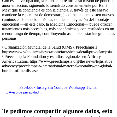
Con esta investigación, la Fundación reafirma su misión de poner el
amor en acción, siguiendo lo señalado constantemente por René
Mey: que la conciencia es con la ciencia. A través de este ensayo,
mantiene la esperanza de demostrar globalmente que existen nuevos
caminos en la atención médica, donde la integración del abordaje
emocional —en este caso, la Medicina Emocional— puede ofrecer
tratamientos más accesibles, más económicos y con resultados en un
menor rango de tiempo, contribuyendo así al bienestar integral de las
personas.
¹ Organización Mundial de la Salud (OMS). Preeclampsia.
https://www.who.int/es/news-room/fact-sheets/detail/pre-eclampsia
² Preeclampsia Foundation y estudios regionales en África y
América Latina. https://www.preeclampsia.org/the-news/legislative-
advocacy/preeclampsia-international-maternal-mortality-the-global-
burden-of-the-disease
Facebook
Instagram
Youtube
Whatsapp
Twitter
:: Aviso de privacidad ::
Te pedimos compartir algunos datos, esto