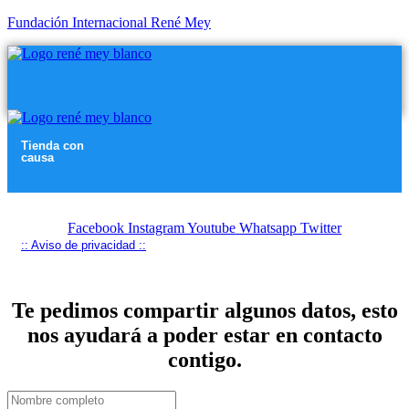
Fundación Internacional René Mey
Menú
Menú
Tienda con
causa
Menú
Facebook
Instagram
Youtube
Whatsapp
Twitter
:: Aviso de privacidad ::
Te pedimos compartir algunos datos, esto
nos ayudará a poder estar en contacto
contigo.