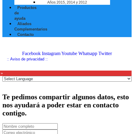
Años 2015, 2014 y 2012
Productos
de
ayuda
Aliados
Complementarios
Contacto
Facebook
Instagram
Youtube
Whatsapp
Twitter
:: Aviso de privacidad ::
 »
Te pedimos compartir algunos datos, esto
nos ayudará a poder estar en contacto
contigo.